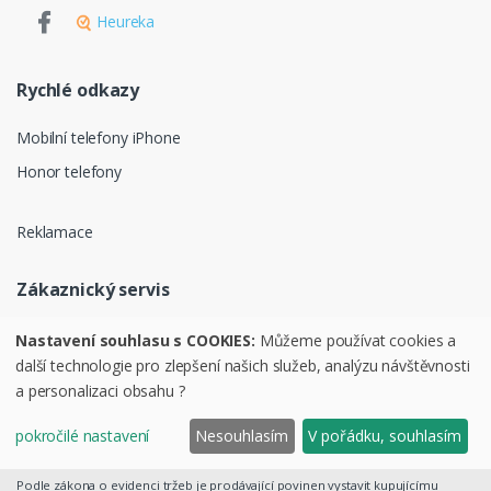
Heureka
Rychlé odkazy
Mobilní telefony iPhone
Honor telefony
Reklamace
Zákaznický servis
Ochrana osobních údajů
Nastavení souhlasu s COOKIES:
Můžeme používat cookies a
další technologie pro zlepšení našich služeb, analýzu návštěvnosti
Obchodní podmínky
a personalizaci obsahu ?
pokročilé nastavení
Nesouhlasím
V pořádku, souhlasím
©
PURAVI.cz
Podle zákona o evidenci tržeb je prodávající povinen vystavit kupujícímu