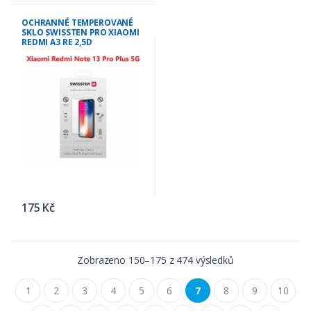
OCHRANNÉ TEMPEROVANÉ
SKLO SWISSTEN PRO XIAOMI
REDMI A3 RE 2,5D
175 Kč
Zobrazeno 150–175 z 474 výsledků
1
2
3
4
5
6
7
8
9
10