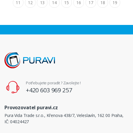
11
12
13
14
15
16
17
18
19
Potřebujete poradit ? Zavolejte !
+420 603 969 257
Provozovatel puravi.cz
Pura Vida Trade s.r.o., Křenova 438/7, Veleslavín, 162 00 Praha,
IČ: 04024427