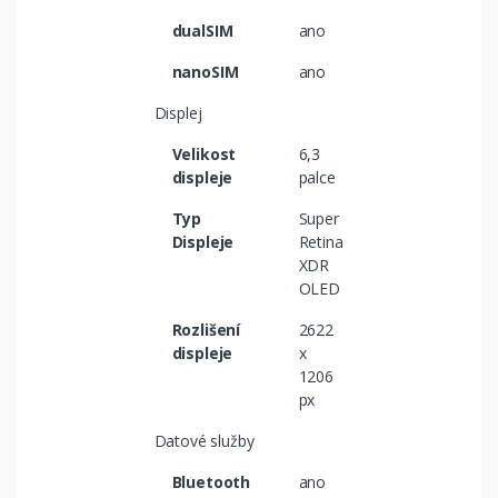
dualSIM
ano
nanoSIM
ano
Displej
Velikost
6,3
displeje
palce
Typ
Super
Displeje
Retina
XDR
OLED
Rozlišení
2622
displeje
x
1206
px
Datové služby
Bluetooth
ano