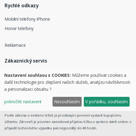
Rychlé odkazy
Mobilní telefony iPhone
Honor telefony
Reklamace
Zákaznický servis
Ochrana osobních údajů
Nastavení souhlasu s COOKIES:
Můžeme používat cookies a
další technologie pro zlepšení našich služeb, analýzu návštěvnosti
Obchodní podmínky
a personalizaci obsahu ?
pokročilé nastavení
Nesouhlasím
V pořádku, souhlasím
©
PURAVI.cz
Podle zákona o evidenci tržeb je prodávající povinen vystavit kupujícímu
účtenku. Zároveň je povinen zaevidovat přijatou tržbu u správce daně online; v
případě technického výpadku pak nejpozději do 48 hodin.