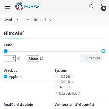
0
Úvod
Mobilní telefony
Filtrování
Cena
Filtrovat
Kč
—
Kč
Výrobce
Systém
Apple
iOS 26
(6)
(3)
iOS 18
(1)
IOS
(1)
+
Zobrazit více
(7)
Rozlišení displeje
Velikost vnitřní paměti