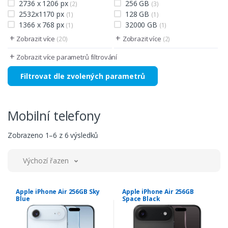
2736 x 1206 px
256 GB
(2)
(3)
2532x1170 px
128 GB
(1)
(1)
1366 x 768 px
32000 GB
(1)
(1)
+
+
Zobrazit více
Zobrazit více
(20)
(2)
+
Zobrazit více parametrů filtrování
Filtrovat dle zvolených parametrů
Mobilní telefony
Zobrazeno 1–6 z 6 výsledků
Výchozí řazení
Apple iPhone Air 256GB Sky
Apple iPhone Air 256GB
Blue
Space Black