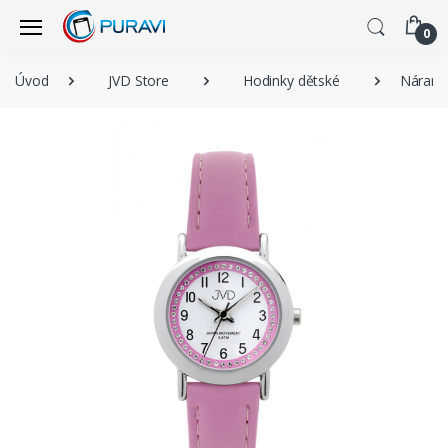
0
Úvod
JVD Store
Hodinky dětské
Náramk