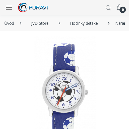
0
Úvod
JVD Store
Hodinky dětské
Náramk