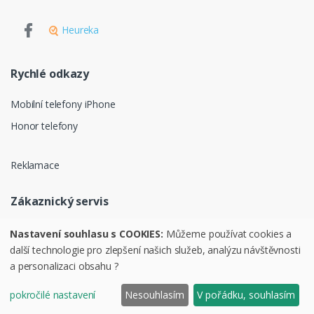
Heureka
Rychlé odkazy
Mobilní telefony iPhone
Honor telefony
Reklamace
Zákaznický servis
Ochrana osobních údajů
Nastavení souhlasu s COOKIES:
Můžeme používat cookies a
další technologie pro zlepšení našich služeb, analýzu návštěvnosti
Obchodní podmínky
a personalizaci obsahu ?
pokročilé nastavení
Nesouhlasím
V pořádku, souhlasím
©
PURAVI.cz