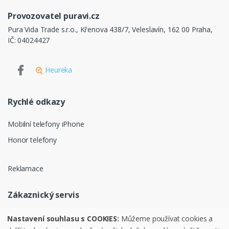
Provozovatel puravi.cz
Pura Vida Trade s.r.o., Křenova 438/7, Veleslavín, 162 00 Praha,
IČ: 04024427
Heureka
Rychlé odkazy
Mobilní telefony iPhone
Honor telefony
Reklamace
Zákaznický servis
Ochrana osobních údajů
Nastavení souhlasu s COOKIES:
Můžeme používat cookies a