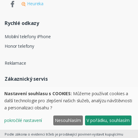
Heureka
Rychlé odkazy
Mobilní telefony iPhone
Honor telefony
Reklamace
Zákaznický servis
Ochrana osobních údajů
Nastavení souhlasu s COOKIES:
Můžeme používat cookies a
další technologie pro zlepšení našich služeb, analýzu návštěvnosti
Obchodní podmínky
a personalizaci obsahu ?
pokročilé nastavení
Nesouhlasím
V pořádku, souhlasím
©
PURAVI.cz
Podle zákona o evidenci tržeb je prodávající povinen vystavit kupujícímu