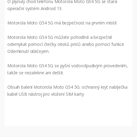
O plynulý chod telefonu Motorola Moto G54 5G se stará
operační systém Android 13.
Motorola Moto G54 5G má bezpečnost na prvním místě
Motorola Moto G54 5G můžete pohodlně a bezpečně
odemykat pomocí čtečky otisků prstů anebo pomocí funkce
Odemknutí obličejem.
Motorola Moto G54 5G se pyšní vodoodpudivým provedením,
takže se nezalekne ani deště.
Obsah balení Motorola Moto G54 5G: ochranný kryt nabíječka
kabel USB nástroj pro vložení SIM karty