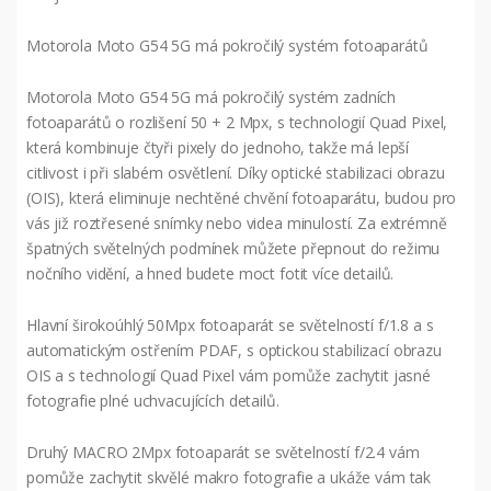
Motorola Moto G54 5G má pokročilý systém fotoaparátů
Motorola Moto G54 5G má pokročilý systém zadních
fotoaparátů o rozlišení 50 + 2 Mpx, s technologií Quad Pixel,
která kombinuje čtyři pixely do jednoho, takže má lepší
citlivost i při slabém osvětlení. Díky optické stabilizaci obrazu
(OIS), která eliminuje nechtěné chvění fotoaparátu, budou pro
vás již roztřesené snímky nebo videa minulostí. Za extrémně
špatných světelných podmínek můžete přepnout do režimu
nočního vidění, a hned budete moct fotit více detailů.
Hlavní širokoúhlý 50Mpx fotoaparát se světelností f/1.8 a s
automatickým ostřením PDAF, s optickou stabilizací obrazu
OIS a s technologií Quad Pixel vám pomůže zachytit jasné
fotografie plné uchvacujících detailů.
Druhý MACRO 2Mpx fotoaparát se světelností f/2.4 vám
pomůže zachytit skvělé makro fotografie a ukáže vám tak