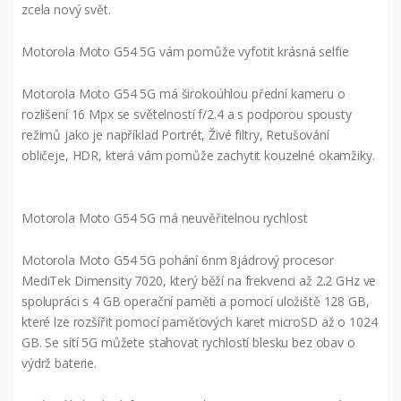
zcela nový svět.
Motorola Moto G54 5G vám pomůže vyfotit krásná selfie
Motorola Moto G54 5G má širokoúhlou přední kameru o
rozlišení 16 Mpx se světelností f/2.4 a s podporou spousty
režimů jako je například Portrét, Živé filtry, Retušování
obličeje, HDR, která vám pomůže zachytit kouzelné okamžiky.
Motorola Moto G54 5G má neuvěřitelnou rychlost
Motorola Moto G54 5G pohání 6nm 8jádrový procesor
MediTek Dimensity 7020, který běží na frekvenci až 2.2 GHz ve
spolupráci s 4 GB operační paměti a pomocí uložiště 128 GB,
které lze rozšířit pomocí paměťových karet microSD až o 1024
GB. Se sítí 5G můžete stahovat rychlostí blesku bez obav o
výdrž baterie.