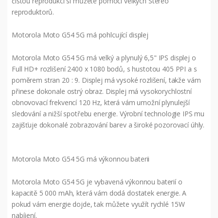
čistou reprodukcí si můžete pomocí velkých Stereo
reproduktorů.
Motorola Moto G54 5G má pohlcující displej
Motorola Moto G54 5G má velký a plynulý 6,5" IPS displej o
Full HD+ rozlišení 2400 x 1080 bodů, s hustotou 405 PPI a s
poměrem stran 20 : 9. Displej má vysoké rozlišení, takže vám
přinese dokonale ostrý obraz. Displej má vysokorychlostní
obnovovací frekvencí 120 Hz, která vám umožní plynulejší
sledování a nižší spotřebu energie. Výrobní technologie IPS mu
zajišťuje dokonalé zobrazování barev a široké pozorovací úhly.
Motorola Moto G54 5G má výkonnou baterii
Motorola Moto G54 5G je vybavená výkonnou baterií o
kapacitě 5 000 mAh, která vám dodá dostatek energie. A
pokud vám energie dojde, tak můžete využít rychlé 15W
nabíjení.