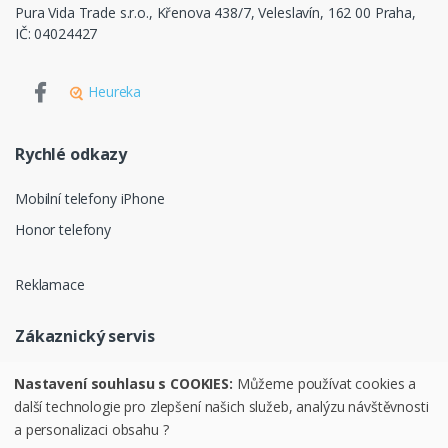
Pura Vida Trade s.r.o., Křenova 438/7, Veleslavín, 162 00 Praha,
IČ: 04024427
Heureka
Rychlé odkazy
Mobilní telefony iPhone
Honor telefony
Reklamace
Zákaznický servis
Ochrana osobních údajů
Nastavení souhlasu s COOKIES:
Můžeme používat cookies a
další technologie pro zlepšení našich služeb, analýzu návštěvnosti
Obchodní podmínky
a personalizaci obsahu ?