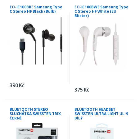
EO-IC100BBE Samsung Type
EO-IC100BWE Samsung Type
C Stereo HF Black (Bulk)
C Stereo HF White (EU
Blister)
390 Kč
375 Kč
BLUETOOTH STEREO
BLUETOOTH HEADSET
SLUCHÁTKA SWISSTEN TRIX
SWISSTEN ULTRA LIGHT UL-9
ČERNÉ
BÍLÝ